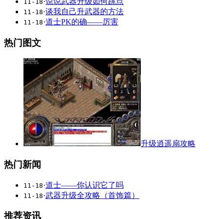
·
说说武器升级如何跳点
11-18
·
谈我自己升武器的方法
11-18
·
道士PK的确――厉害
11-18
热门图文
升级逍遥扇攻略
热门新闻
·
道士――你认识它了吗
11-18
·
武器升级全攻略（首饰篇）
11-18
推荐资讯