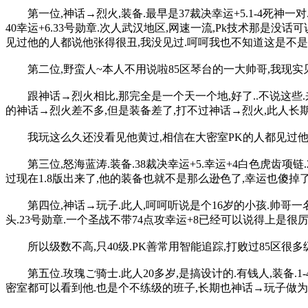
第一位,神话→烈火,装备.最早是37裁决幸运+5.1-4死神一对.幸运
40幸运+6.33号勋章.次人武汉地区,网速一流,Pk技术那是没
见过他的人都说他张得很丑,我没见过.呵呵我也不知道这是不是个事
第二位,野蛮人~本人不用说啦85区琴台的一大帅哥,我现实见
跟神话→烈火相比,那完全是一个天一个地,好了..不说这些.来谈
的神话→烈火差不多,但是装备差了,打不过神话→烈火,此人长期红
我玩这么久还没看见他黄过,相信在大密室PK的人都见过他
第三位,怒海蓝涛.装备.38裁决幸运+5.幸运+4白色虎齿项链.2
过现在1.8版出来了,他的装备也就不是那么逊色了,幸运也傻掉了,
第四位,神话→玩子.此人,呵呵听说是个16岁的小孩.帅哥一名哦.
头.23号勋章.一个圣战不带74点攻幸运+8已经可以说得上是很
所以级数不高,只40级.PK善常用智能追踪,打败过85区很多级
第五位.玫瑰ご骑士.此人20多岁,是搞设计的.有钱人,装备.1
密室都可以看到他.也是个不练级的班子,长期也神话→玩子做为