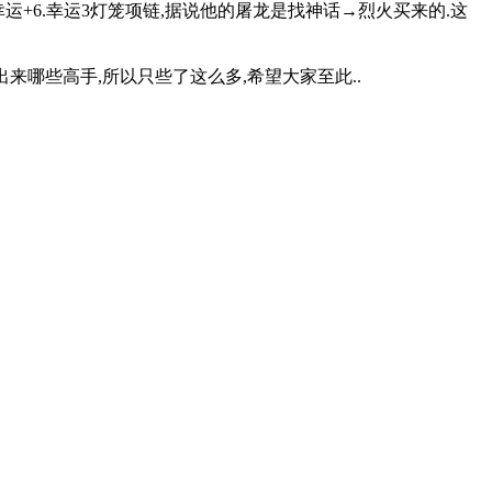
0幸运+6.幸运3灯笼项链,据说他的屠龙是找神话→烈火买来的.这
出来哪些高手,所以只些了这么多,希望大家至此..