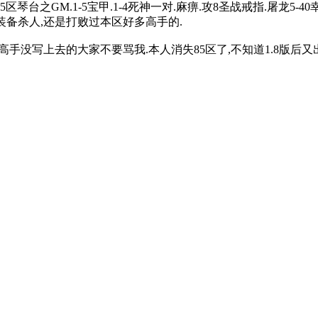
台之GM.1-5宝甲.1-4死神一对.麻痹.攻8圣战戒指.屠龙5-4
装备杀人,还是打败过本区好多高手的.
手没写上去的大家不要骂我.本人消失85区了,不知道1.8版后又