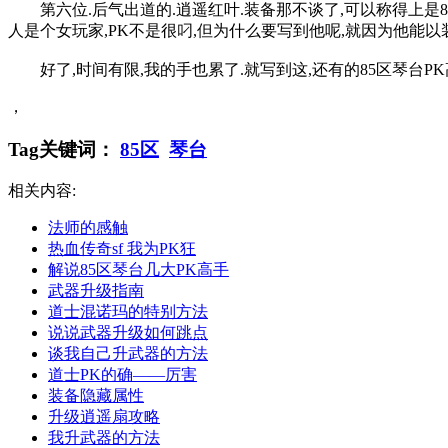
第六位.后气出道的.逍遥红叶.装备那不谈了,可以称得上是85区琴
人是个女玩家,PK不是很叼,但为什么要写到他呢,就因为他能以
好了,时间有限,我的手也累了.就写到这,还有的85区琴台PK高
，
Tag关键词：
85区
琴台
相关内容:
法师的感触
热血传奇sf 我为PK狂
解说85区琴台几大PK高手
武器升级指南
道士混诺玛的特别方法
说说武器升级如何跳点
谈我自己升武器的方法
道士PK的确――厉害
装备隐藏属性
升级逍遥扇攻略
我升武器的方法