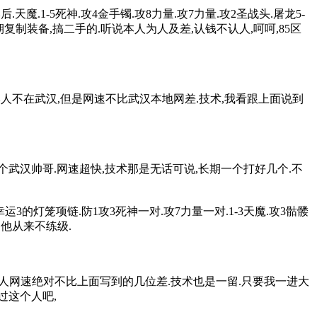
天魔.1-5死神.攻4金手镯.攻8力量.攻7力量.攻2圣战头.屠龙5-
期复制装备,搞二手的.听说本人为人及差,认钱不认人,呵呵,85区
.本人不在武汉,但是网速不比武汉本地网差.技术,我看跟上面说到
人也是个武汉帅哥.网速超快,技术那是无话可说,长期一个打好几个.不
3的灯笼项链.防1攻3死神一对.攻7力量一对.1-3天魔.攻3骷髅
.他从来不练级.
决.次人网速绝对不比上面写到的几位差.技术也是一留.只要我一进大
过这个人吧,