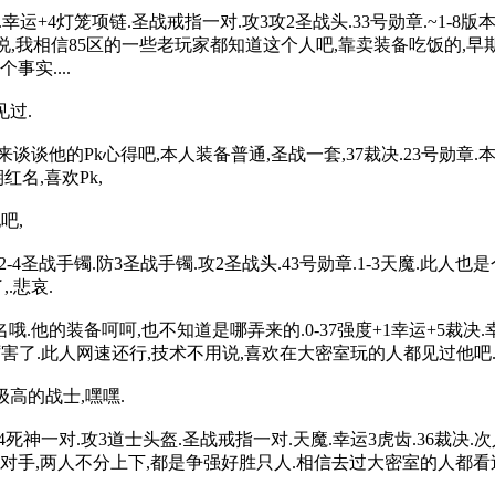
+4灯笼项链.圣战戒指一对.攻3攻2圣战头.33号勋章.~1-8版本后.
话可说,我相信85区的一些老玩家都知道这个人吧,靠卖装备吃饭的,早
实....
过.
谈他的Pk心得吧,本人装备普通,圣战一套,37裁决.23号勋章
名,喜欢Pk,
吧,
-4圣战手镯.防3圣战手镯.攻2圣战头.43号勋章.1-3天魔.此
.悲哀.
他的装备呵呵,也不知道是哪弄来的.0-37强度+1幸运+5裁决.幸运
厉害了.此人网速还行,技术不用说,喜欢在大密室玩的人都见过他吧
高的战士,嘿嘿.
-4死神一对.攻3道士头盔.圣战戒指一对.天魔.幸运3虎齿.36裁
对手,两人不分上下,都是争强好胜只人.相信去过大密室的人都看