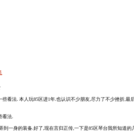
手
f
的一些看法. 本人玩85区进1年.也认识不少朋友,尽力了不少挫折,
看法.
到一身的装备.好了,现在言归正传,一下是85区琴台我所知道的几