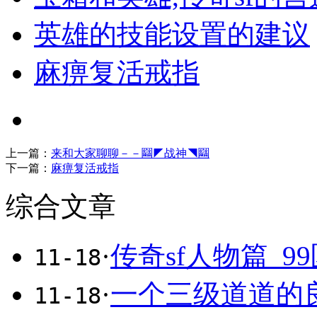
英雄的技能设置的建议
麻痹复活戒指
上一篇：
来和大家聊聊－－圝◤战神◥圝
下一篇：
麻痹复活戒指
综合文章
·
传奇sf人物篇_9
11-18
·
一个三级道道的
11-18